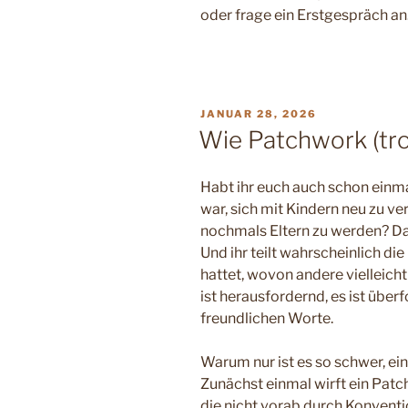
oder frage ein Erstgespräch an.
VERÖFFENTLICHT
JANUAR 28, 2026
AM
Wie Patchwork (tro
Habt ihr euch auch schon einma
war, sich mit Kindern neu zu v
nochmals Eltern zu werden? Dan
Und ihr teilt wahrscheinlich di
hattet, wovon andere vielleicht
ist herausfordernd, es ist über
freundlichen Worte.
Warum nur ist es so schwer, ei
Zunächst einmal wirft ein Patc
die nicht vorab durch Konventio