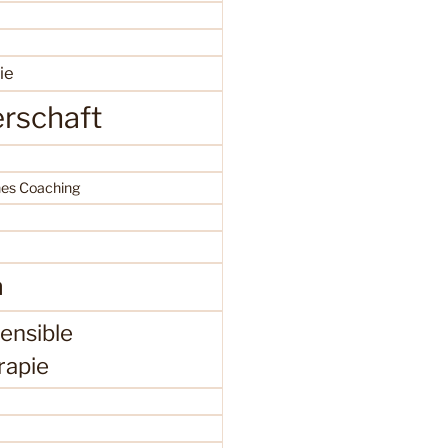
ie
erschaft
hes Coaching
a
ensible
rapie