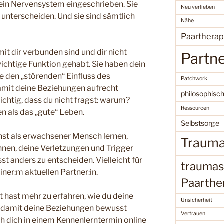
 dein Nervensystem eingeschrieben. Sie
Neu verlieben
 unterscheiden. Und sie sind sämtlich
Nähe
Paartherap
t dir verbunden sind und dir nicht
Partn
wichtige Funktion gehabt. Sie haben dein
e den „störenden“ Einfluss des
Patchwork
mit deine Beziehungen aufrecht
philosophisc
ichtig, dass du nicht fragst: warum?
Ressourcen
n als das „gute“ Leben.
Selbstsorge
nst als erwachsener Mensch lernen,
Traum
nen, deine Verletzungen und Trigger
 anders zu entscheiden. Vielleicht für
traumas
iner:m aktuellen Partner:in.
Paarthe
 hast mehr zu erfahren, wie du deine
Unsicherheit
 damit deine Beziehungen bewusst
Vertrauen
ch dich in einem Kennenlerntermin online