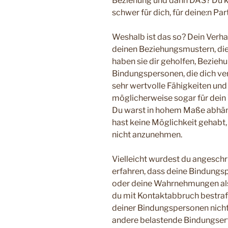
Beziehung und dann DAS? Du ka
schwer für dich, für deine:n Par
Weshalb ist das so? Dein Verha
deinen Beziehungsmustern, die d
haben sie dir geholfen, Bezieh
Bindungspersonen, die dich ve
sehr wertvolle Fähigkeiten und
möglicherweise sogar für dein
Du warst in hohem Maße abhä
hast keine Möglichkeit gehab
nicht anzunehmen.
Vielleicht wurdest du angeschr
erfahren, dass deine Bindungsp
oder deine Wahrnehmungen als 
du mit Kontaktabbruch bestraf
deiner Bindungspersonen nicht e
andere belastende Bindungserf