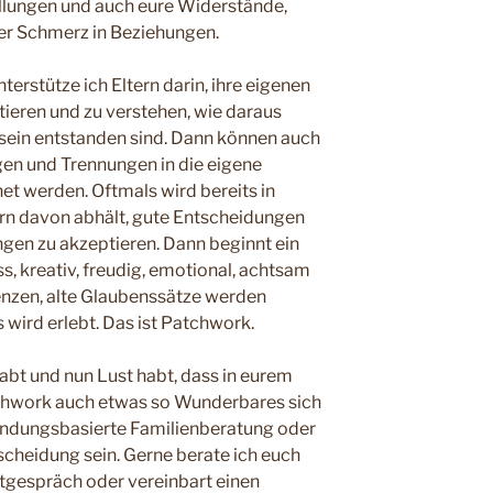
llungen und auch eure Widerstände,
er Schmerz in Beziehungen.
terstütze ich Eltern darin, ihre eigenen
ieren und zu verstehen, wie daraus
 sein entstanden sind. Dann können auch
en und Trennungen in die eigene
t werden. Oftmals wird bereits in
tern davon abhält, gute Entscheidungen
gen zu akzeptieren. Dann beginnt ein
, kreativ, freudig, emotional, achtsam
renzen, alte Glaubenssätze werden
wird erlebt. Das ist Patchwork.
bt und nun Lust habt, dass in eurem
hwork auch etwas so Wunderbares sich
bindungsbasierte Familienberatung oder
scheidung sein. Gerne berate ich euch
stgespräch oder vereinbart einen