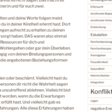
nnst es nicht sagen. Das macht es
tner:in und für euch zwei.
Eifersucht
emotionale Kopp
lten und deine Worte folgen meist
emotionale Verb
u in deiner Kindheit erlernt hast. Dort
Entwicklung
ungen aufrecht zu erhalten zu deinen
Eskalation
rsorgt haben. DAS waren also einmal
 Ressourcen für dich und
Familienberatung
 Wohlergehen oder gar dein Überleben.
Familientherapie
ngig von deinen Bindungspersonen und
Fremdgehen
t, die angebotenen Beziehungsformen
Freundlichkeit
Gesundheit
Heimlichkeiten
ien oder beschämt. Vielleicht hast du
Integration
ersonen dir nicht die Wahrheit sagen
unzutreffend ablehnen. Vielleicht bist
Konflik
t worden, wenn du die Erwartungen
Lügen
rfüllt hast. Und vielleicht gab es
ahrungen. Alle diese Erfahrungen haben
negative Erw