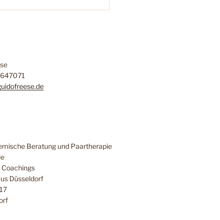
ese
11647071
guidofreese.de
temische Beratung und Paartherapie
ie
e Coachings
us Düsseldorf
17
orf