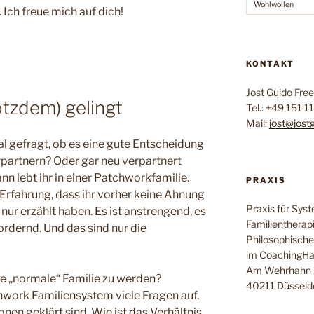
Wohlwollen
 Ich freue mich auf dich!
KONTAKT
Jost Guido Fre
tzdem) gelingt
Tel.: +49 151 
Mail:
jost@jost
l gefragt, ob es eine gute Entscheidung
erpartnern? Oder gar neu verpartnert
n lebt ihr in einer Patchworkfamilie.
PRAXIS
e Erfahrung, dass ihr vorher keine Ahnung
Praxis für Sys
 nur erzählt haben. Es ist anstrengend, es
Familientherap
fordernd. Und das sind nur die
Philosophisch
im CoachingHa
Am Wehrhahn 
ne „normale“ Familie zu werden?
40211 Düsseld
hwork Familiensystem viele Fragen auf,
nen geklärt sind. Wie ist das Verhältnis