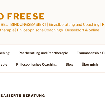
O FREESE
 | BINDUNGSBASIERT | Einzelberatung und Coaching | Paa
herapie | Philosophische Coachings | Düsseldorf & online
aching
Paarberatung und Paartherapie
Traumasensible P
rapie
Philosophisches Coaching
Blog
Über mich
BASIERTE BERATUNG