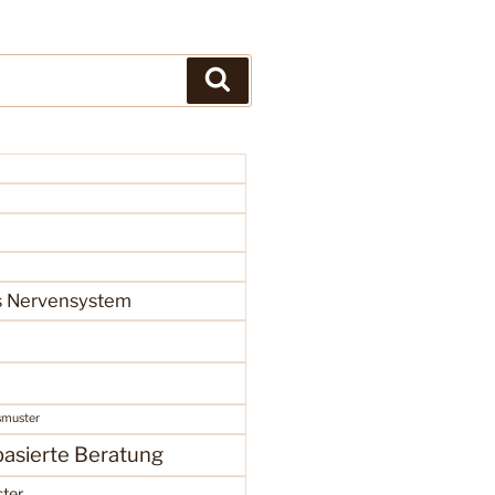
Suchen
 Nervensystem
smuster
asierte Beratung
ter