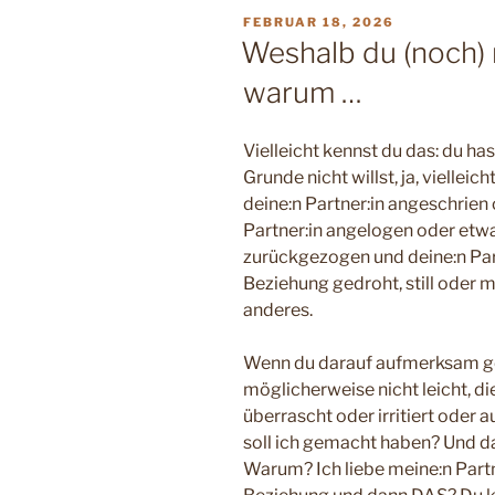
VERÖFFENTLICHT
FEBRUAR 18, 2026
AM
Weshalb du (noch) 
warum …
Vielleicht kennst du das: du ha
Grunde nicht willst, ja, vielleic
deine:n Partner:in angeschrien o
Partner:in angelogen oder etwas
zurückgezogen und deine:n Par
Beziehung gedroht, still oder m
anderes.
Wenn du darauf aufmerksam gem
möglicherweise nicht leicht, di
überrascht oder irritiert oder 
soll ich gemacht haben? Und da
Warum? Ich liebe meine:n Partn