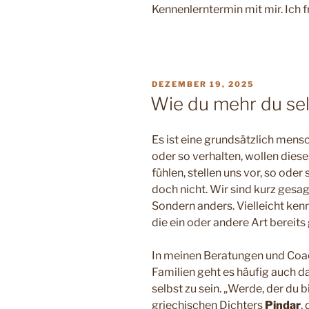
Kennenlerntermin mit mir. Ich 
VERÖFFENTLICHT
DEZEMBER 19, 2025
AM
Wie du mehr du sel
Es ist eine grundsätzlich mens
oder so verhalten, wollen diese
fühlen, stellen uns vor, so oder
doch nicht. Wir sind kurz gesagt
Sondern anders. Vielleicht kenn
die ein oder andere Art bereit
In meinen Beratungen und Coac
Familien geht es häufig auch d
selbst zu sein. „Werde, der du bi
griechischen Dichters
Pindar
,