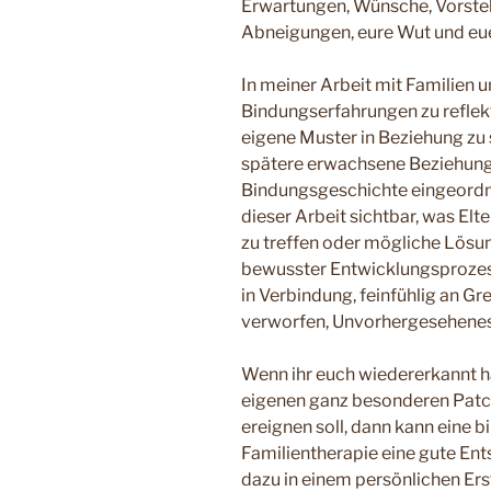
Erwartungen, Wünsche, Vorste
Abneigungen, eure Wut und eu
In meiner Arbeit mit Familien un
Bindungserfahrungen zu reflekt
eigene Muster in Beziehung zu
spätere erwachsene Beziehung
Bindungsgeschichte eingeordne
dieser Arbeit sichtbar, was El
zu treffen oder mögliche Lösun
bewusster Entwicklungsprozess
in Verbindung, feinfühlig an G
verworfen, Unvorhergesehenes 
Wenn ihr euch wiedererkannt ha
eigenen ganz besonderen Patc
ereignen soll, dann kann eine 
Familientherapie eine gute Ent
dazu in einem persönlichen Er