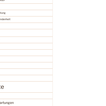
elung
undenheit
te
artungen