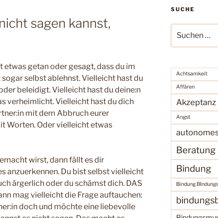
SUCHE
nicht sagen kannst,
Suche
nach:
st etwas getan oder gesagt, dass du im
Achtsamkeit
ht sogar selbst ablehnst. Vielleicht hast du
Affären
der beleidigt. Vielleicht hast du deine:n
 verheimlicht. Vielleicht hast du dich
Akzeptanz
tner:in mit dem Abbruch eurer
Angst
it Worten. Oder vielleicht etwas
autonomes
Beratung
acht wirst, dann fällt es dir
Bindung
es anzuerkennen. Du bist selbst vielleicht
auch ärgerlich oder du schämst dich. DAS
Bindung BIndung
nn mag vielleicht die Frage auftauchen:
bindungsb
er:in doch und möchte eine liebevolle
Bindungsmus